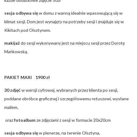
każde dodatkowe zdjęcie 50zł
sesja odbywa się
w domu z wanną idealnie wpasowującą się w
klimat sesji. Dom jest wynajęty na potrzeby sesji i znajduje się w
Kikitach pod Olsztynem.
makijaż
do sesji wykonywany jest na miejscu sesji przez Dorotę
Mańkowską.
PAKIET MAXI 1900 zł
30 zdjęć
w wersji cyfrowej, wybranych przez klienta po sesji,
poddane obróbce graficznej i szczegółowemu retuszowi, wysłane
mailem,
oraz
fotoalbum
ze zdjęciami z sesji w formacie 20x20cm
sesja odbywa się
w plenerze, na terenie Olsztyna,