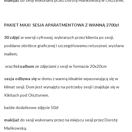
makijaż
do sesji wykonany przez Dorotę Mańkowską w Olsztynie,
PAKIET MAXI SESJA APARATMENTOWA Z WANNĄ 2700zł
30 zdjęć
w wersji cyfrowej, wybranych przez klienta po sesji,
poddane obróbce graficznej i szczegółowemu retuszowi, wysłane
mailem,
oraz
fotoalbum
ze zdjęciami z sesji w formacie 20x20cm
sesja odbywa się
w domu z wanną idealnie wpasowującą się w
klimat sesji. Dom jest wynajęty na potrzeby sesji i znajduje się w
Kikitach pod Olsztynem.
każde dodatkowe zdjęcie
5
0zł
makijaż
do sesji wykonany przez na miejscu sesji przez Dorotę
Mańkowską.