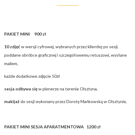
PAKIET MINI 900 zł
10 zdjęć
w wersji cyfrowej, wybranych przez klientkę po sesji,
poddane obróbce graficznej i szczegółowemu retuszowi, wysłane
mailem,
każde dodatkowe zdjęcie 50zł
sesja odbywa się
w plenerze na terenie Olsztyna,
makijaż
do sesji wykonany przez Dorotę Mańkowską w Olsztynie,
PAKIET MINI SESJA APARATMENTOWA 1200 zł