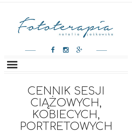
CENNIK SESJI
CIĄŻOWYCH,
KOBIECYCH,
PORTRETOWYCH