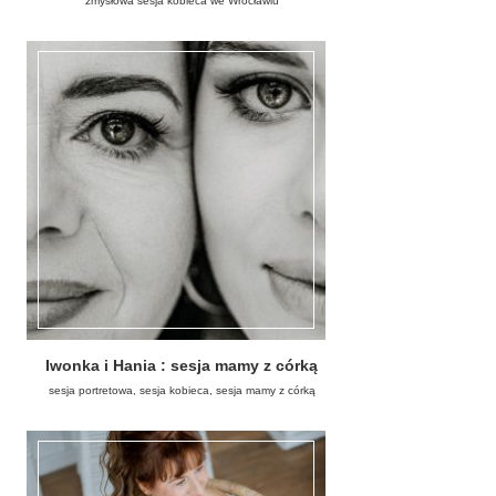
zmysłowa sesja kobieca we Wrocławiu
Iwonka i Hania : sesja mamy z córką
sesja portretowa, sesja kobieca, sesja mamy z córką