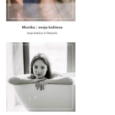
Monika : sesja kobieca
sesja kobieca w Olsztynie