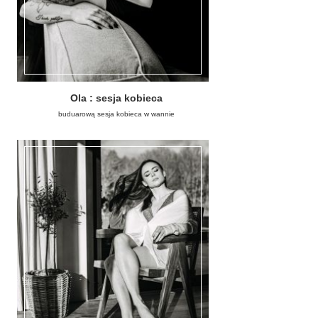
Ola : sesja kobieca
buduarową sesja kobieca w wannie