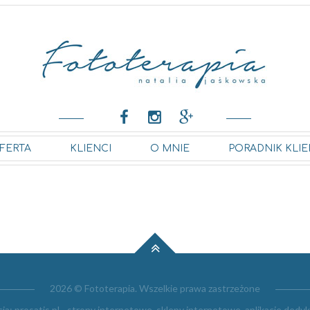
FERTA
KLIENCI
O MNIE
PORADNIK KLIE
2026 © Fototerapia. Wszelkie prawa zastrzeżone
cja:
prosatis.pl - strony internetowe, sklepy internetowe, aplikacje ded