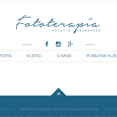
FERTA
KLIENCI
O MNIE
PORADNIK KLIE
2026 © Fototerapia. Wszelkie prawa zastrzeżone
cja:
prosatis.pl - strony internetowe, sklepy internetowe, aplikacje ded