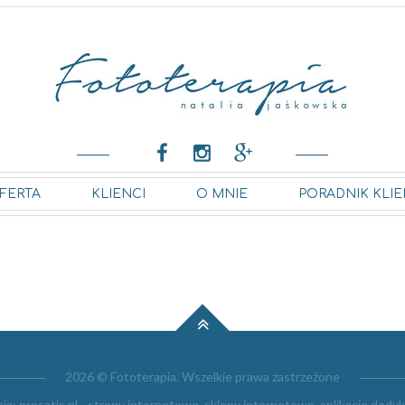
FERTA
KLIENCI
O MNIE
PORADNIK KLIE
2026 © Fototerapia. Wszelkie prawa zastrzeżone
cja:
prosatis.pl - strony internetowe, sklepy internetowe, aplikacje ded