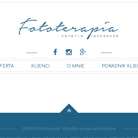
FERTA
KLIENCI
O MNIE
PORADNIK KLIE
2026 © Fototerapia. Wszelkie prawa zastrzeżone
cja:
prosatis.pl - strony internetowe, sklepy internetowe, aplikacje ded