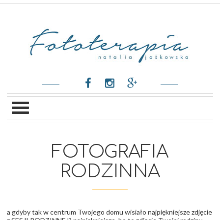
FOTOGRAFIA
RODZINNA
a gdyby tak w centrum Twojego domu wisiało najpiękniejsze zdjęcie