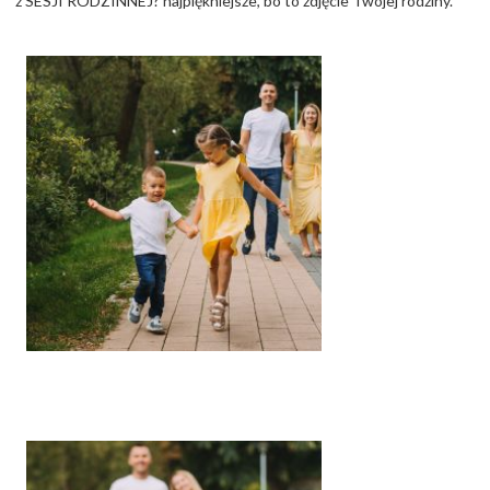
z SESJI RODZINNEJ? najpiękniejsze, bo to zdjęcie Twojej rodziny.