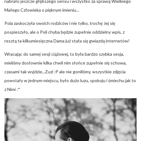
nabrało jeszcze głębszego sensu i wszystko za sprawą Wielkiego
Małego Człowieka o pięknym imieniu...
Pola zaskoczyła swoich rodziców i nie tylko, trochę Jej się
pospieszyło, ale o Poli chyba będzie zupełnie oddzielny wpis, z
resztą ta kilkumiesięczna Dama już stała się gwiazdą internetów!
Wracając do samej sesji ciążowej, to była bardzo szybka sesja,
mieliśmy dosłownie kilka chwil nim słońce zupełnie się schowa,
czasami tak wyjdzie...Zuzi :P ale nie goniliśmy, wszystkie zdjęcia
powstały w jednym miejscu, było dużo luzu, spokoju i śmiechu jak to
z Nimi :*