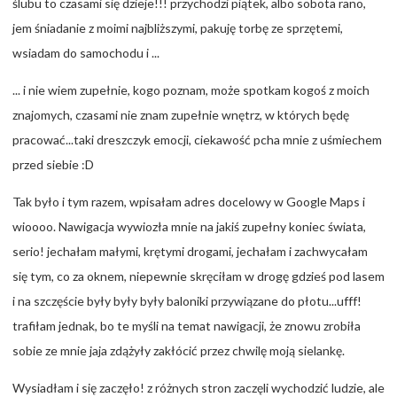
ślubu to czasami się dzieje!!! przychodzi piątek, albo sobota rano,
jem śniadanie z moimi najbliższymi, pakuję torbę ze sprzętemi,
wsiadam do samochodu i ...
... i nie wiem zupełnie, kogo poznam, może spotkam kogoś z moich
znajomych, czasami nie znam zupełnie wnętrz, w których będę
pracować...taki dreszczyk emocji, ciekawość pcha mnie z uśmiechem
przed siebie :D
Tak było i tym razem, wpisałam adres docelowy w Google Maps i
wioooo. Nawigacja wywiozła mnie na jakiś zupełny koniec świata,
serio! jechałam małymi, krętymi drogami, jechałam i zachwycałam
się tym, co za oknem, niepewnie skręciłam w drogę gdzieś pod lasem
i na szczęście były były były baloniki przywiązane do płotu...ufff!
trafiłam jednak, bo te myśli na temat nawigacji, że znowu zrobiła
sobie ze mnie jaja zdążyły zakłócić przez chwilę moją sielankę.
Wysiadłam i się zaczęło! z różnych stron zaczęli wychodzić ludzie, ale