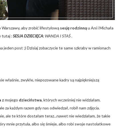
o Warszawy, aby zrobić lifestylową
sesję rodzinną
u Ani i Michała
e tutaj
:
SESJA DZIECIĘCA
: WANDA I STAŚ
.
na jeden post ;) Dzisiaj zobaczycie te same szkraby w ramionach
ie właśnie, zwykłe, niepozowane kadry są najpiękniejszą
a z
mojego
dzieciństwa
, których wcześniej nie widziałam.
ale za każdym razem gdy nas odwiedzał, robił nam zdjęcia.
e, ale te które dostałam teraz...nawet nie wiedziałam, że takie
óry mnie przytula, albo się śmieje, albo robi swoje nastolatkowe